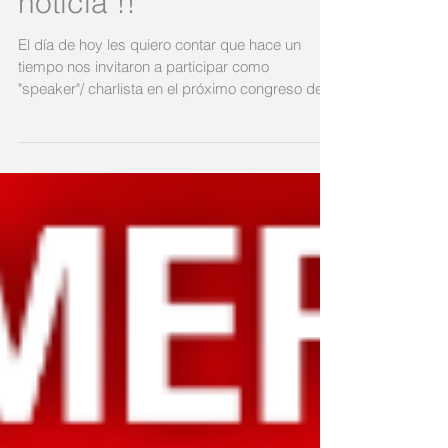
Super feliz con esta
noticia !!
El día de hoy les quiero contar que hace un
tiempo nos invitaron a participar como
"speaker"/ charlista en el próximo congreso de
la...