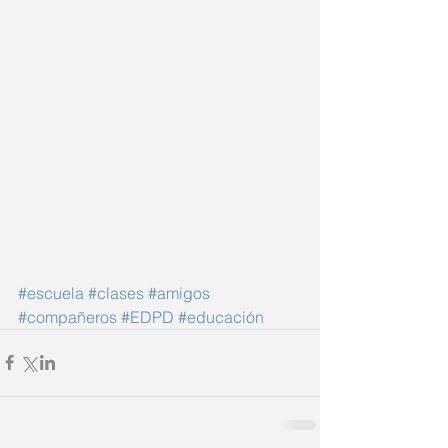
#escuela
#clases
#amigos
#compañeros
#EDPD
#educación