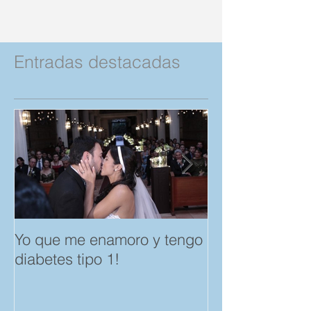
Entradas destacadas
Yo que me enamoro y tengo
Feliz día del A
diabetes tipo 1!
Amistad. "Spar
save a Child" p