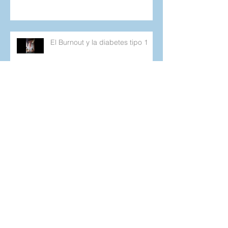
Día Mundial de la Salud Mental
El Burnout y la diabetes tipo 1
Cuando lo que planeamos no
sale como esperamos.
Retos Cotidianos de la Diabetes
tipo 1