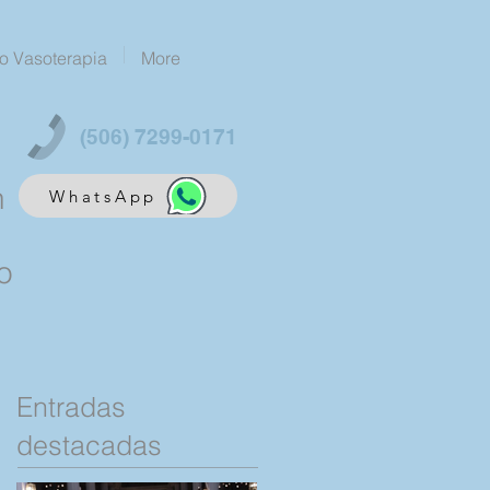
o Vasoterapia
More
(506) 7299-0171
n
WhatsApp
o
Entradas
destacadas