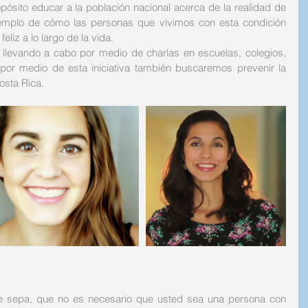
pósito educar a la población nacional acerca de la realidad de 
emplo de cómo las personas que vivimos con esta condición 
liz a lo largo de la vida. 
á llevando a cabo por medio de charlas en escuelas, colegios, 
por medio de esta iniciativa también buscaremos prevenir la 
osta Rica. 
e sepa, que no es necesario que usted sea una persona con 