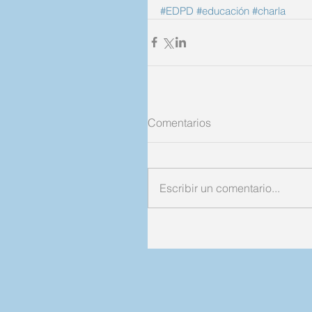
#EDPD
#educación
#charla
Comentarios
Escribir un comentario...