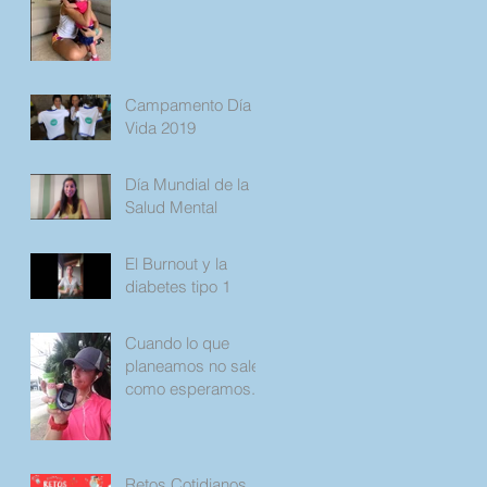
Campamento Día
Vida 2019
Día Mundial de la
Salud Mental
El Burnout y la
diabetes tipo 1
Cuando lo que
planeamos no sale
como esperamos.
Retos Cotidianos