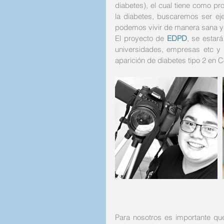
diabetes), el cual tiene como pro
la diabetes, buscaremos ser ej
podemos vivir de manera sana y fe
El proyecto de 
EDPD
, se estar
universidades, empresas etc y 
aparición de diabetes tipo 2 en C
Para nosotros es importante qu