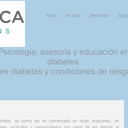
Inicio
Acerca
Servicios
Jueg
Psicología, asesoría y educación e
diabetes,
pre diabetes y condiciones de riesg
betes, tal como les he comentado en otras ocasiones, he 
iones, actitudes y pensamientos por parte de los demás al 