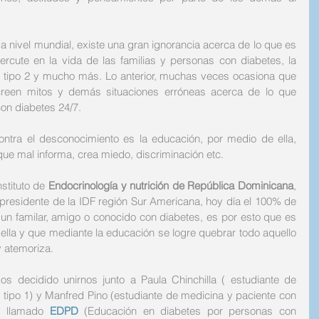
 nivel mundial, existe una gran ignorancia acerca de lo que es 
ercute en la vida de las familias y personas con diabetes, la 
 y tipo 2 y mucho más. Lo anterior, muchas veces ocasiona que 
creen mitos y demás situaciones erróneas acerca de lo que 
con diabetes 24/7.
ntra el desconocimiento es la educación, por medio de ella, 
ue mal informa, crea miedo, discriminación etc.
stituto de 
Endocrinología y nutrición de República Dominicana
, 
 presidente de la IDF región Sur Americana, hoy día el 100% de 
un familar, amigo o conocido con diabetes, es por esto que es 
lla y que mediante la educación se logre quebrar todo aquello 
y atemoriza. 
s decidido unirnos junto a Paula Chinchilla ( estudiante de 
 tipo 1) y Manfred Pino (estudiante de medicina y paciente con 
o llamado 
EDPD
 (Educación en diabetes por personas con 