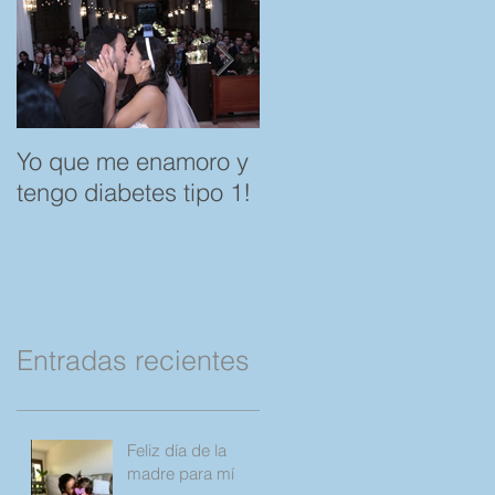
Yo que me enamoro y
Feliz día del Amor y l
tengo diabetes tipo 1!
Amistad. "Spare a
Rose, save a Child"
por favor Compartan!
Entradas recientes
Feliz día de la
madre para mí