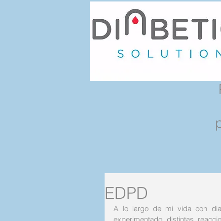
EDPD
A lo largo de mi vida con dia
experimentado distintas reacc