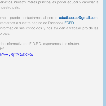
ervicios, nuestro interés principal es poder educar y cambiar la 
nuestro país. 
itemos, puede contactarnos al correo 
edudiabetes@gmail.com
, 
ntactarnos a nuestra página de Facebook 
EDPD
. 
nformación sus conocidos y nos ayuden a trabajar pro de las 
 país. 
deo informativo de E.D.P.D. esperamos lo disfruten. 
o"
tch?v=yRjT7QxDOXs