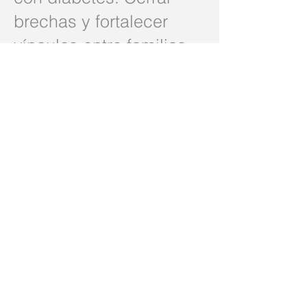
brechas y fortalecer
vínculos entre familias,
pares, profesionales de
salud, parejas y
amistades de quienes
vivimos con diabetes,
sin importar el lugar de
nacimiento o de
residencia.
Para comprar
Vasoterapia Diabetes