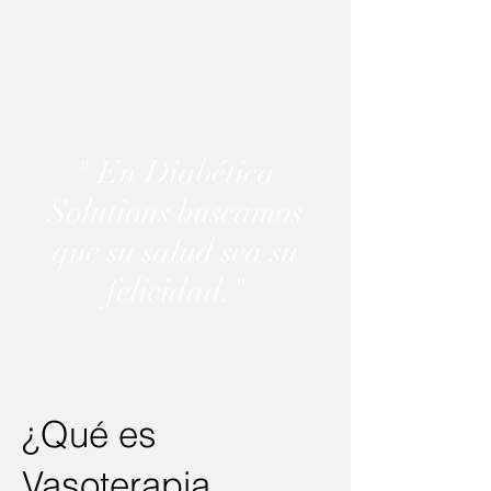
" En Diabética
Solutions buscamos
que su salud sea su
felicidad."
¿Qué es
Vasoterapia