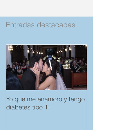
Entradas destacadas
Yo que me enamoro y tengo
Feliz día del A
diabetes tipo 1!
Amistad. "Spar
save a Child" p