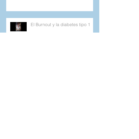
Día Mundial de la Salud Mental
El Burnout y la diabetes tipo 1
Cuando lo que planeamos no
sale como esperamos.
Retos Cotidianos de la Diabetes
tipo 1