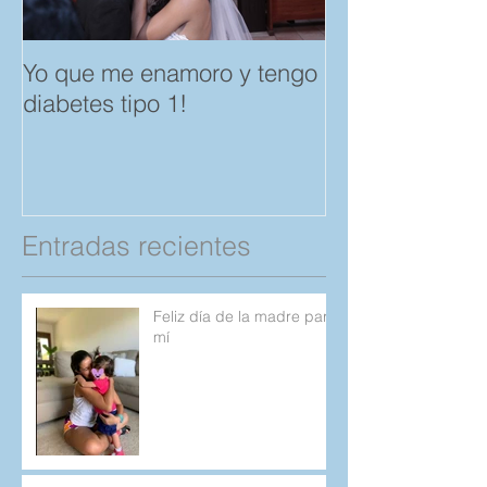
Yo que me enamoro y tengo
Feliz día del A
diabetes tipo 1!
Amistad. "Spar
save a Child" p
Compartan!
Entradas recientes
Feliz día de la madre para
mí