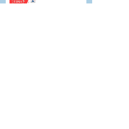
Y en medio de toda la
locura, solo podía estar
agradecida por mi kit de
emergencia.
"¿Dani es muy feo tener
diabetes?" La pregunta
que 26 años después no
deja de aparecer.
Charla acerca de:
“Consejos prácticos para
la alimentación en las
personas con diabetes
tipo 1 y 2.
Sintomatología de la
Diabetes tipo 1, posibles
confusiones y un poco de