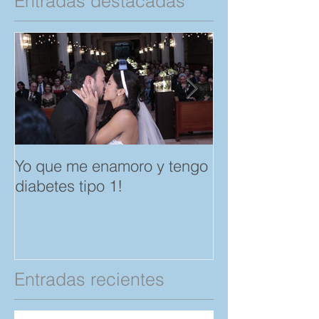
Entradas destacadas
Yo que me enamoro y tengo
Feliz día del A
diabetes tipo 1!
Amistad. "Spar
save a Child" p
Compartan!
Entradas recientes