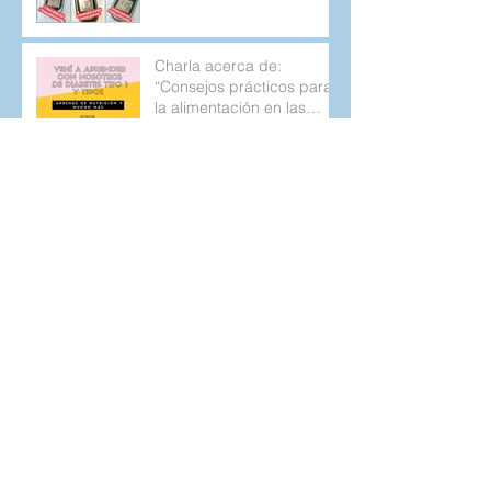
Charla acerca de:
“Consejos prácticos para
la alimentación en las
personas con diabetes
tipo 1 y 2.
Sintomatología de la
Diabetes tipo 1, posibles
confusiones y un poco de
la historia de mi
diagnostic
Archivo
agosto de 2020
(1)
1 entrada
marzo de 2019
(1)
1 entrada
octubre de 2018
(1)
1 entrada
septiembre de 2018
(1)
1 entrada