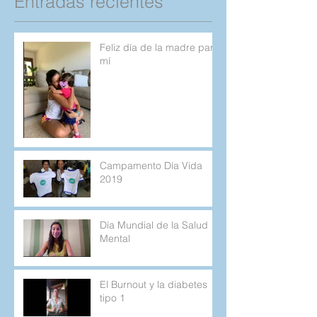
Entradas recientes
Feliz día de la madre para
mí
Campamento Día Vida
2019
Día Mundial de la Salud
Mental
El Burnout y la diabetes
tipo 1