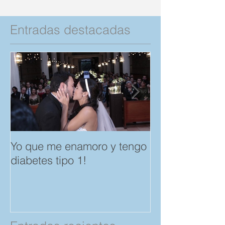
Entradas destacadas
Yo que me enamoro y tengo
Feliz día del A
diabetes tipo 1!
Amistad. "Spar
save a Child" p
Compartan!