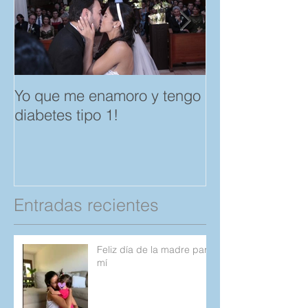
Yo que me enamoro y tengo
Feliz día del A
diabetes tipo 1!
Amistad. "Spar
save a Child" p
Compartan!
Entradas recientes
Feliz día de la madre para
mí