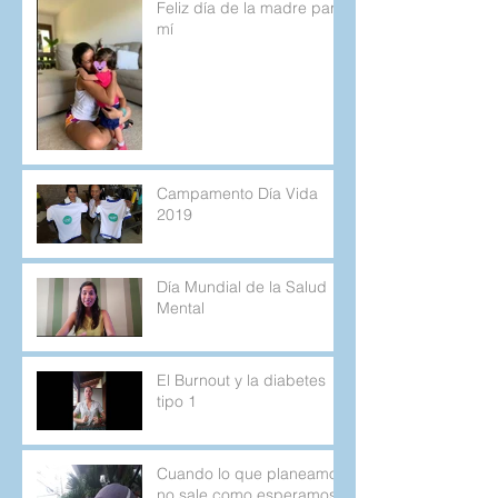
Feliz día de la madre para
mí
Campamento Día Vida
2019
Día Mundial de la Salud
Mental
El Burnout y la diabetes
tipo 1
Cuando lo que planeamos
no sale como esperamos.