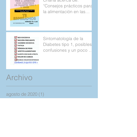
“Consejos prácticos para
la alimentación en las
personas con diabetes
tipo 1 y 2.
Sintomatología de la
Diabetes tipo 1, posibles
confusiones y un poco de
la historia de mi
diagnostic
Archivo
agosto de 2020
(1)
1 entrada
marzo de 2019
(1)
1 entrada
octubre de 2018
(1)
1 entrada
septiembre de 2018
(1)
1 entrada
agosto de 2018
(1)
1 entrada
junio de 2018
(1)
1 entrada
mayo de 2018
(5)
5 entradas