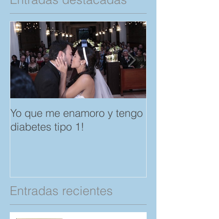
Yo que me enamoro y tengo
Feliz día del A
diabetes tipo 1!
Amistad. "Spar
save a Child" p
Compartan!
Entradas recientes