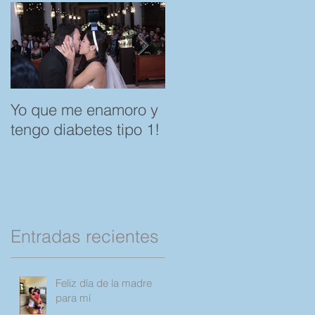
s
t
Yo que me enamoro y
Feliz día del Amor y l
tengo diabetes tipo 1!
Amistad. "Spare a
Rose, save a Child"
por favor Compartan!
Entradas recientes
Feliz día de la madre
para mí