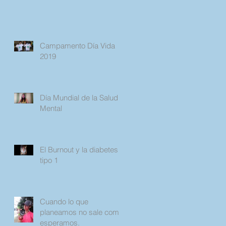
Campamento Día Vida
2019
Día Mundial de la Salud
Mental
El Burnout y la diabetes
tipo 1
Cuando lo que
planeamos no sale como
esperamos.