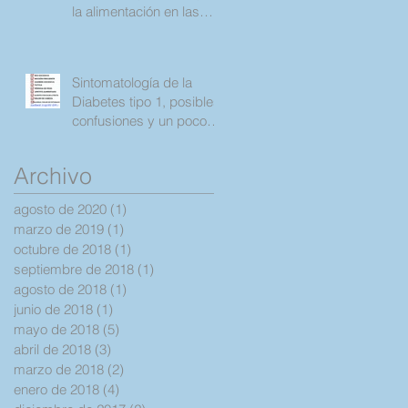
la alimentación en las
personas con diabetes
tipo 1 y 2.
Sintomatología de la
Diabetes tipo 1, posibles
confusiones y un poco
de la historia de mi
diagnostic
Archivo
agosto de 2020
(1)
1 entrada
marzo de 2019
(1)
1 entrada
octubre de 2018
(1)
1 entrada
septiembre de 2018
(1)
1 entrada
agosto de 2018
(1)
1 entrada
junio de 2018
(1)
1 entrada
mayo de 2018
(5)
5 entradas
abril de 2018
(3)
3 entradas
marzo de 2018
(2)
2 entradas
enero de 2018
(4)
4 entradas