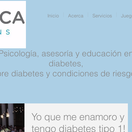
Inicio
Acerca
Servicios
Jueg
Psicología, asesoría y educación e
diabetes,
pre diabetes y condiciones de riesg
Yo que me enamoro y
tengo diabetes tipo 1!