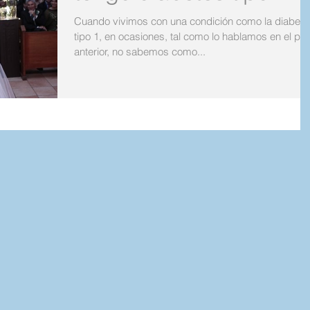
Cuando vivimos con una condición como la diabete
tipo 1, en ocasiones, tal como lo hablamos en el pos
anterior, no sabemos como...