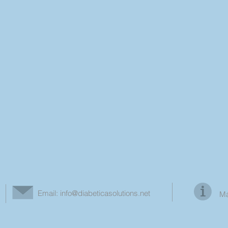
Email:
info@diabeticasolutions.net
Má