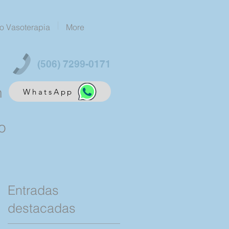
o Vasoterapia
More
(506) 7299-0171
n
WhatsApp
o
Entradas
destacadas