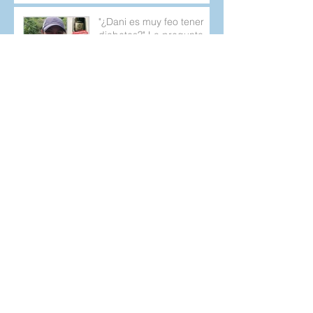
"¿Dani es muy feo tener
diabetes?" La pregunta
que 26 años después no
deja de aparecer.
Charla acerca de:
“Consejos prácticos para
la alimentación en las
personas con diabetes
tipo 1 y 2.
Sintomatología de la
Diabetes tipo 1, posibles
confusiones y un poco de
la historia de mi
diagnostic
Archivo