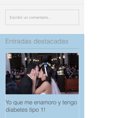
Escribir un comentario...
Entradas destacadas
Yo que me enamoro y tengo
Feliz día del A
diabetes tipo 1!
Amistad. "Spar
save a Child" p