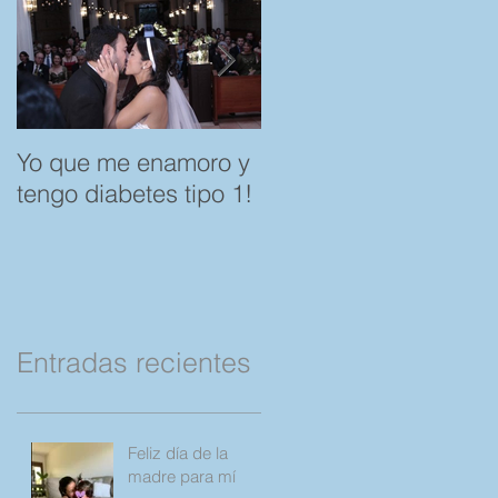
Yo que me enamoro y
Feliz día del Amor y l
tengo diabetes tipo 1!
Amistad. "Spare a
Rose, save a Child"
por favor Compartan!
Entradas recientes
Feliz día de la
madre para mí