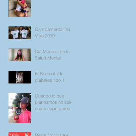
Campamento Día
Vida 2019
Día Mundial de la
Salud Mental
El Burnout y la
diabetes tipo 1
Cuando lo que
planeamos no sale
como esperamos.
Retos Cotidianos