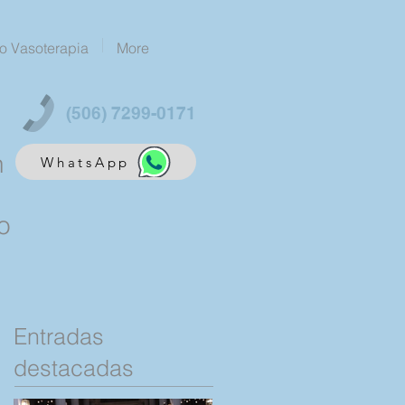
o Vasoterapia
More
(506) 7299-0171
n
WhatsApp
o
Entradas
destacadas