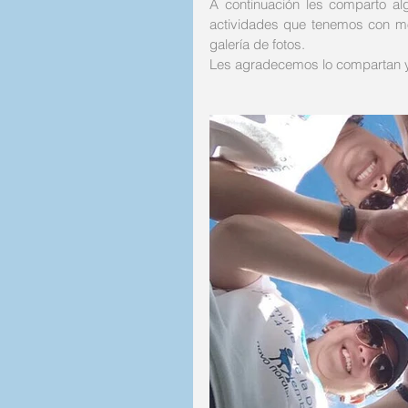
A continuación les comparto alg
actividades que tenemos con mo
galería de fotos. 
Les agradecemos lo compartan 