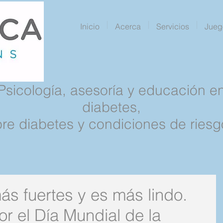
Inicio
Acerca
Servicios
Jueg
Psicología, asesoría y educación e
diabetes,
pre diabetes y condiciones de riesg
s fuertes y es más lindo.
or el Día Mundial de la