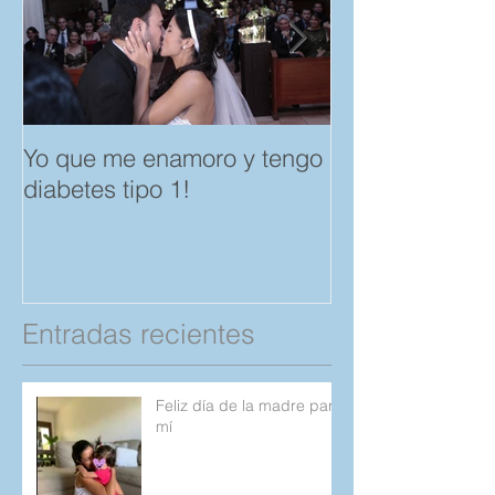
Yo que me enamoro y tengo
Feliz día del A
diabetes tipo 1!
Amistad. "Spar
save a Child" p
Compartan!
Entradas recientes
Feliz día de la madre para
mí