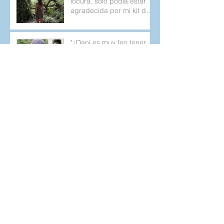
locura, solo podía estar
agradecida por mi kit de
emergencia.
"¿Dani es muy feo tener
diabetes?" La pregunta
que 26 años después no
deja de aparecer.
Charla acerca de:
“Consejos prácticos para
la alimentación en las
personas con diabetes
tipo 1 y 2.
Sintomatología de la
Diabetes tipo 1, posibles
confusiones y un poco de
la historia de mi
diagnostic