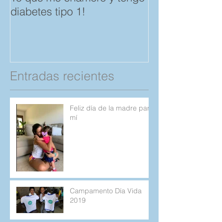
diabetes tipo 1!
Amistad. "Spar
save a Child" p
Compartan!
Entradas recientes
Feliz día de la madre para
mí
Campamento Día Vida
2019