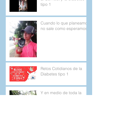
tipo 1
Cuando lo que planeamos
no sale como esperamos.
Retos Cotidianos de la
Diabetes tipo 1
Y en medio de toda la
locura, solo podía estar
agradecida por mi kit de
emergencia.
"¿Dani es muy feo tener
diabetes?" La pregunta