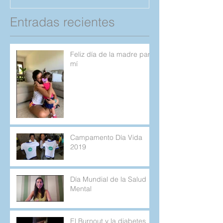
Entradas recientes
Feliz día de la madre para
mí
Campamento Día Vida
2019
Día Mundial de la Salud
Mental
El Burnout y la diabetes