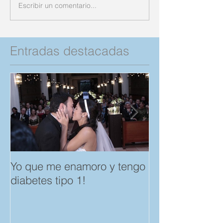
Escribir un comentario...
Entradas destacadas
Yo que me enamoro y tengo
Feliz día del A
diabetes tipo 1!
Amistad. "Spar
save a Child" p
Compartan!