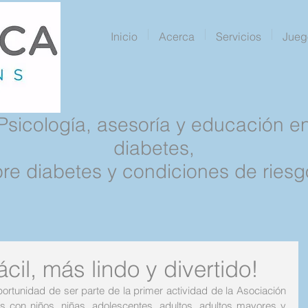
Inicio
Acerca
Servicios
Jueg
Psicología, asesoría y educación e
diabetes,
pre diabetes y condiciones de riesg
cil, más lindo y divertido!
ortunidad de ser parte de la primer actividad de la Asociación 
s con niños, niñas, adolescentes, adultos, adultos mayores y 