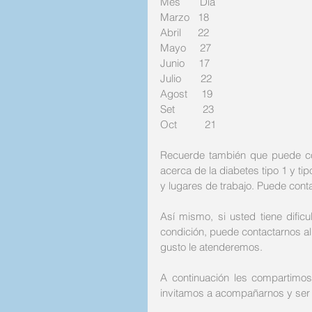
Mes       Día
Marzo   18 
Abril      22
Mayo     27
Junio     17 
Julio       22
Agost     19 
Set          23
Oct          21
Recuerde también que puede co
acerca de la diabetes tipo 1 y tip
y lugares de trabajo. Puede cont
Así mismo, si usted tiene dific
condición, puede contactarnos al
gusto le atenderemos. 
A continuación les compartimo
invitamos a acompañarnos y ser