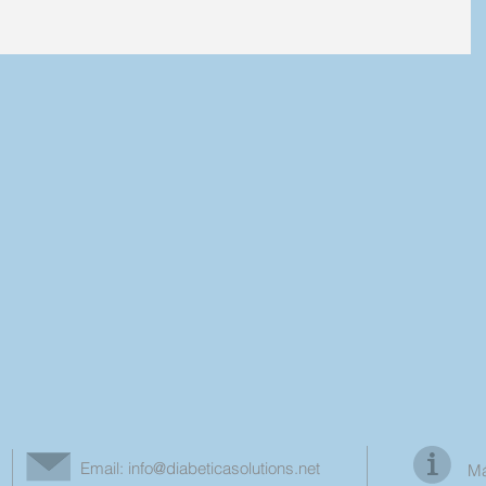
Email:
info@diabeticasolutions.net
Má