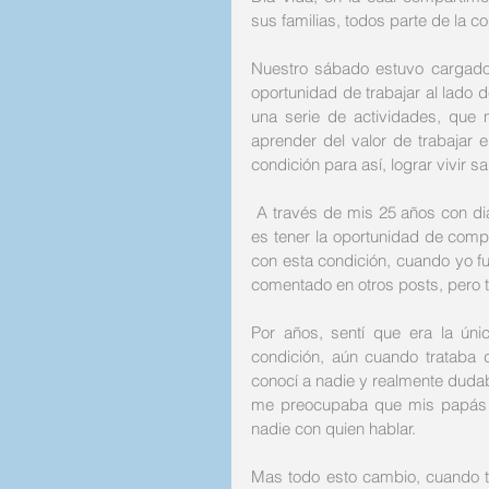
sus familias, todos parte de la c
Nuestro sábado estuvo cargado, 
oportunidad de trabajar al lado d
una serie de actividades, que 
aprender del valor de trabajar
condición para así, lograr vivir s
 A través de mis 25 años con diabetes tipo 1 (DT1), una de las cosas que hoy día más valoro, 
es tener la oportunidad de compa
con esta condición, cuando yo f
comentado en otros posts, pero t
Por años, sentí que era la úni
condición, aún cuando trataba 
conocí a nadie y realmente dudaba
me preocupaba que mis papás y 
nadie con quien hablar. 
Mas todo esto cambio, cuando t