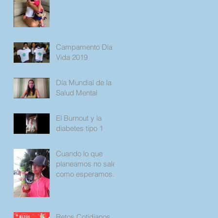
Campamento Día
Vida 2019
Día Mundial de la
Salud Mental
El Burnout y la
diabetes tipo 1
Cuando lo que
planeamos no sale
como esperamos.
Retos Cotidianos