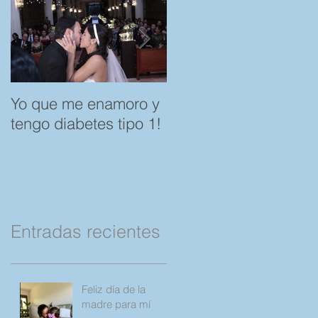
Yo que me enamoro y
Feliz día del Amor y l
tengo diabetes tipo 1!
Amistad. "Spare a
Rose, save a Child"
por favor Compartan!
Entradas recientes
Feliz día de la
madre para mí