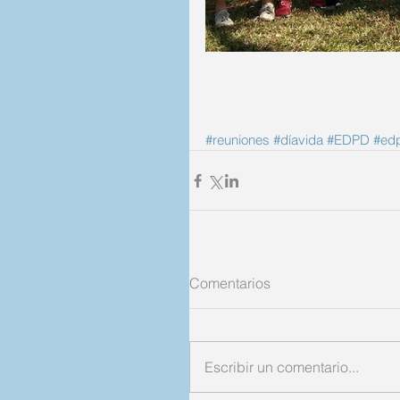
#reuniones
#díavida
#EDPD
#ed
Comentarios
Escribir un comentario...