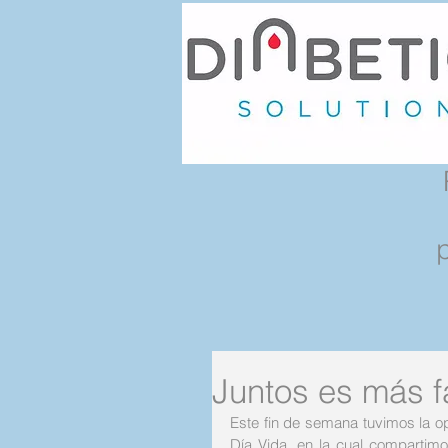
Juntos es más fá
Este fin de semana tuvimos la op
Día Vida, en la cual compartimo