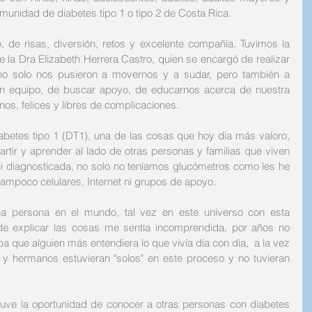
omunidad de diabetes tipo 1 o tipo 2 de Costa Rica. 
de risas, diversión, retos y excelente compañía. Tuvimos la 
e la Dra Elizabeth Herrera Castro, quien se encargó de realizar 
no solo nos pusieron a movernos y a sudar, pero también a 
 en equipo, de buscar apoyo, de educarnos acerca de nuestra 
anos, felices y libres de complicaciones.
rtir y aprender al lado de otras personas y familias que viven 
ui diagnosticada, no solo no teníamos glucómetros como les he 
ampoco celulares, Internet ni grupos de apoyo. 
ca persona en el mundo, tal vez en este universo con esta 
de explicar las cosas me sentía incomprendida, por años no 
 que alguien más entendiera lo que vivía día con día,  a la vez 
hermanos estuvieran "solos" en este proceso y no tuvieran 
uve la oportunidad de conocer a otras personas con diabetes 