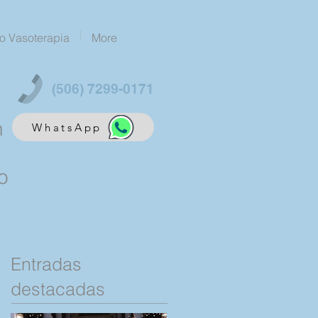
o Vasoterapia
More
(506) 7299-0171
n
WhatsApp
o
Entradas
destacadas