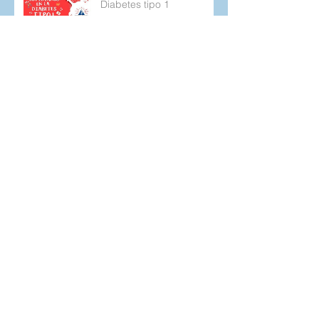
Diabetes tipo 1
Y en medio de toda la
locura, solo podía estar
agradecida por mi kit de
emergencia.
"¿Dani es muy feo tener
diabetes?" La pregunta
que 26 años después no
deja de aparecer.
Charla acerca de:
“Consejos prácticos para
la alimentación en las
personas con diabetes
tipo 1 y 2.
Sintomatología de la
Diabetes tipo 1, posibles