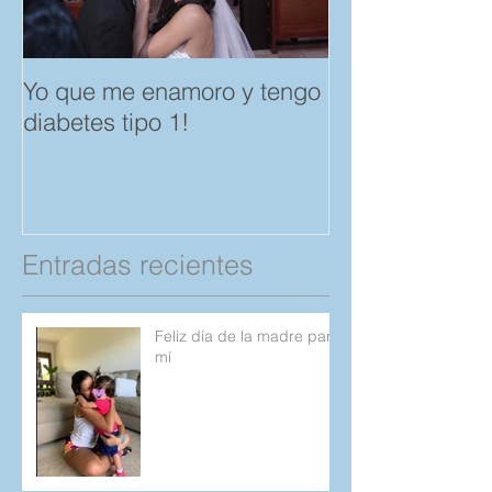
Yo que me enamoro y tengo
Feliz día del A
diabetes tipo 1!
Amistad. "Spar
save a Child" p
Compartan!
Entradas recientes
Feliz día de la madre para
mí