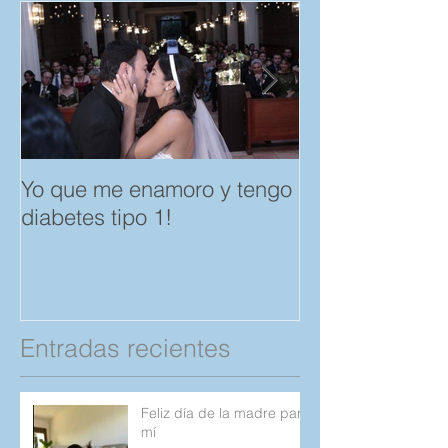
Yo que me enamoro y tengo
Feliz día del A
diabetes tipo 1!
Amistad. "Spar
save a Child" p
Compartan!
Entradas recientes
Feliz día de la madre para
mí