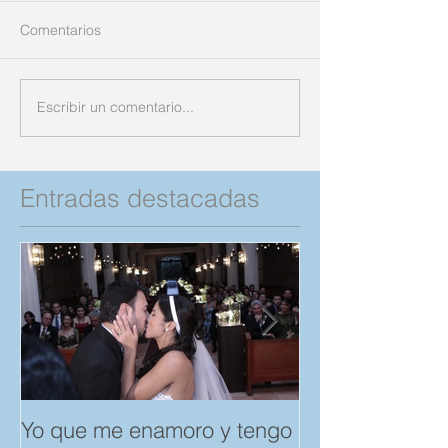
Comentarios
Escribir un comentario...
Entradas destacadas
Yo que me enamoro y tengo
Feliz día del A