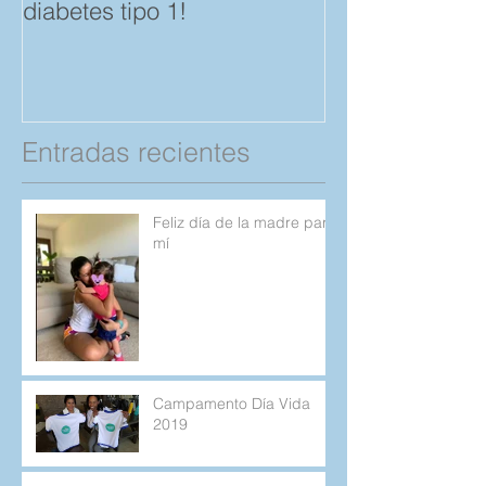
diabetes tipo 1!
Amistad. "Spar
save a Child" p
Compartan!
Entradas recientes
Feliz día de la madre para
mí
Campamento Día Vida
2019