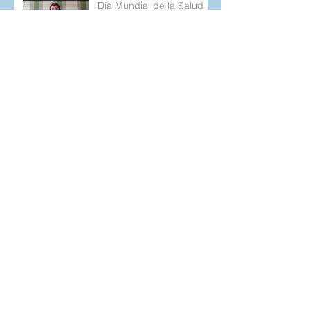
Día Mundial de la Salud
Mental
El Burnout y la diabetes
tipo 1
Cuando lo que planeamos
no sale como esperamos.
Retos Cotidianos de la
Diabetes tipo 1
Y en medio de toda la
locura, solo podía estar