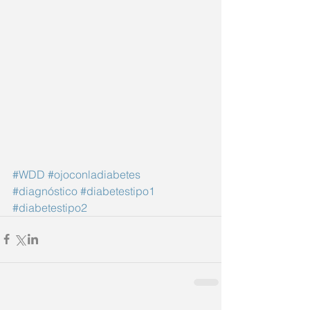
#WDD
#ojoconladiabetes
#diagnóstico
#diabetestipo1
#diabetestipo2