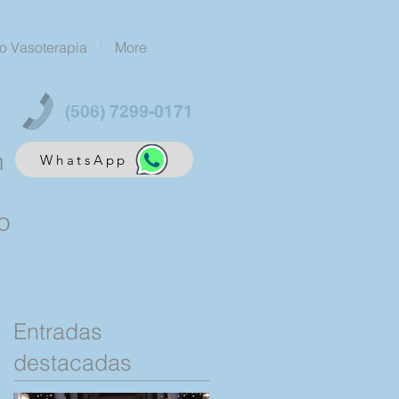
o Vasoterapia
More
(506) 7299-0171
n
WhatsApp
o
Entradas
destacadas