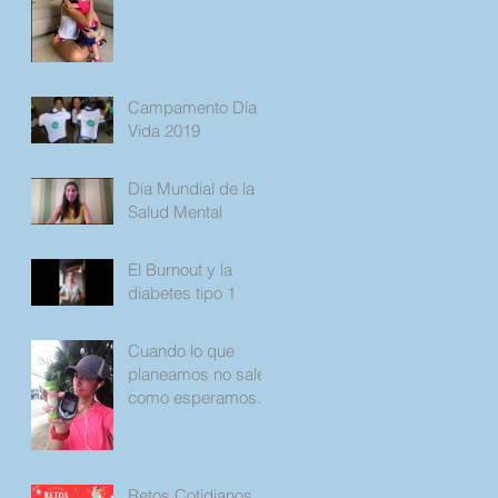
Campamento Día
Vida 2019
Día Mundial de la
Salud Mental
El Burnout y la
diabetes tipo 1
Cuando lo que
planeamos no sale
como esperamos.
Retos Cotidianos