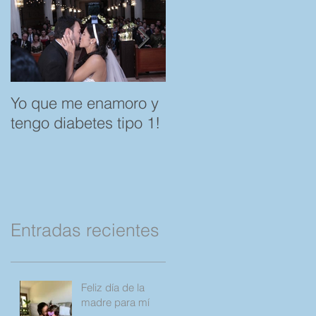
Yo que me enamoro y
Feliz día del Amor y l
tengo diabetes tipo 1!
Amistad. "Spare a
Rose, save a Child"
por favor Compartan!
Entradas recientes
Feliz día de la
madre para mí