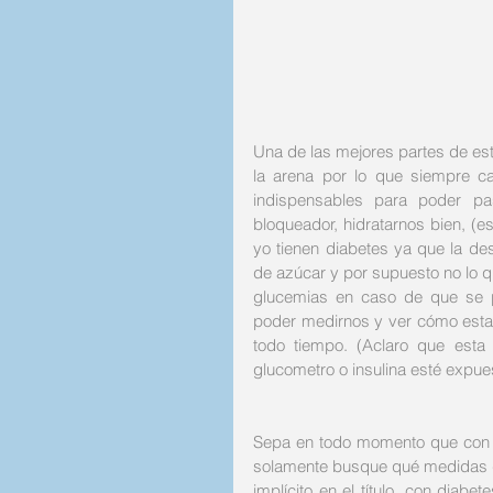
Una de las mejores partes de est
la arena por lo que siempre c
indispensables para poder pa
bloqueador, hidratarnos bien, (e
yo tienen diabetes ya que la de
de azúcar y por supuesto no lo qu
glucemias en caso de que se p
poder medirnos y ver cómo estam
todo tiempo. (Aclaro que esta f
glucometro o insulina esté expues
Sepa en todo momento que con di
solamente busque qué medidas de
implícito en el título, con diabe