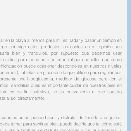
ar en la playa al menos para mi, es nadar y pasar un tiempo en 
argo conmigo estos productos los cuales en mi opinión son 
sarla bien y tranquilos, por supuesto que debemos usar 
sto aplica para todos pero en especial para aquellos que como 
shidratación puede ocasionar descontroles en nuestros niveles 
eremos), tabletas de glucosa o lo que utilicen para regular sus 
resente una hipoglucemia, medidor de glucosa para con el 
os, sandalias pues es importante cuidar de nuestros pies en 
oto es de fin ilustrativo, no es conveniente ni que nuestro 
ta al sol directamente). 
abetes usted puede hacer y disfrutar de lleno lo que quiera, 
be tomar para sentirse bien, puedo decirle que tal cómo está 
tes la playa también se disfruta montones y de igual manera la 