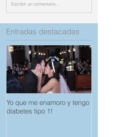
Escribir un comentario...
Entradas destacadas
Yo que me enamoro y tengo
Feliz día del A
diabetes tipo 1!
Amistad. "Spar
save a Child" p
Compartan!