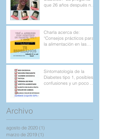
que 26 años después no
deja de aparecer.
Charla acerca de:
“Consejos prácticos para
la alimentación en las
personas con diabetes
tipo 1 y 2.
Sintomatología de la
Diabetes tipo 1, posibles
confusiones y un poco de
la historia de mi
diagnostic
Archivo
agosto de 2020
(1)
1 entrada
marzo de 2019
(1)
1 entrada