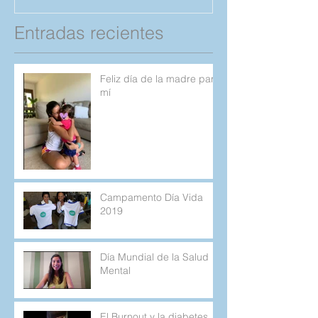
Entradas recientes
Feliz día de la madre para
mí
Campamento Día Vida
2019
Día Mundial de la Salud
Mental
El Burnout y la diabetes