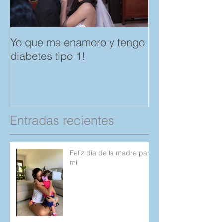
Yo que me enamoro y tengo
Feliz día del A
diabetes tipo 1!
Amistad. "Spar
save a Child" p
Compartan!
Entradas recientes
Feliz día de la madre para
mí