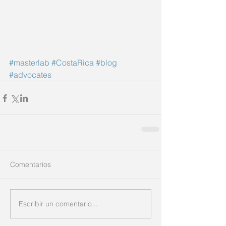
#masterlab
#CostaRica
#blog
#advocates
Comentarios
Escribir un comentario...