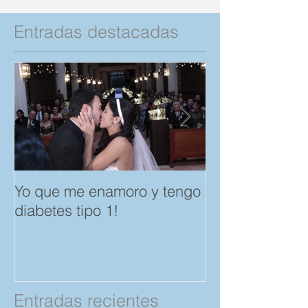
Entradas destacadas
Yo que me enamoro y tengo
Feliz día del A
diabetes tipo 1!
Amistad. "Spar
save a Child" p
Compartan!
Entradas recientes