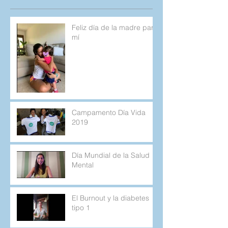
Feliz día de la madre para
mí
Campamento Día Vida
2019
Día Mundial de la Salud
Mental
El Burnout y la diabetes
tipo 1