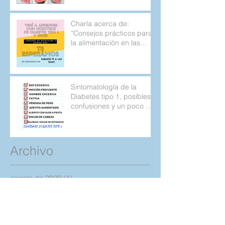
Charla acerca de:
“Consejos prácticos para
la alimentación en las
personas con diabetes
tipo 1 y 2.
Sintomatología de la
Diabetes tipo 1, posibles
confusiones y un poco de
la historia de mi
diagnostic
Archivo
agosto de 2020
(1)
1 entrada
marzo de 2019
(1)
1 entrada
octubre de 2018
(1)
1 entrada
septiembre de 2018
(1)
1 entrada
agosto de 2018
(1)
1 entrada