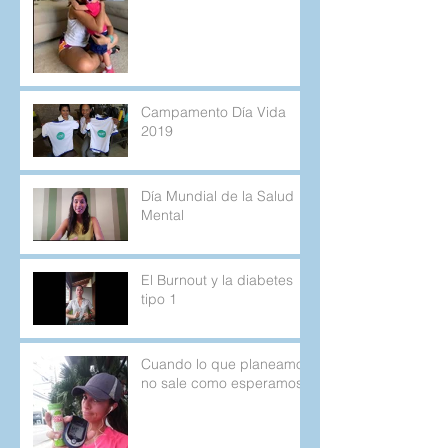
Campamento Día Vida
2019
Día Mundial de la Salud
Mental
El Burnout y la diabetes
tipo 1
Cuando lo que planeamos
no sale como esperamos.