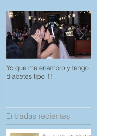
Yo que me enamoro y tengo
Feliz día del A
diabetes tipo 1!
Amistad. "Spar
save a Child" p
Compartan!
Entradas recientes
Feliz día de la madre para