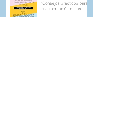
“Consejos prácticos para
la alimentación en las
personas con diabetes
tipo 1 y 2.
Sintomatología de la
Diabetes tipo 1, posibles
confusiones y un poco de
la historia de mi
diagnostic
Archivo
agosto de 2020
(1)
1 entrada
marzo de 2019
(1)
1 entrada
octubre de 2018
(1)
1 entrada
septiembre de 2018
(1)
1 entrada
agosto de 2018
(1)
1 entrada
junio de 2018
(1)
1 entrada
mayo de 2018
(5)
5 entradas