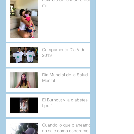
mí
Campamento Día Vida
2019
Día Mundial de la Salud
Mental
El Burnout y la diabetes
tipo 1
Cuando lo que planeamos
no sale como esperamos.